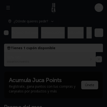
Abrir menu de navegación
Logi
¿Dónde quieres pedir?
Promo del mes
Promociones
Entradas
Imperdible
Tienes
1
cupón disponible
10% OFF
usuarios nuevos
Acumula
Juca Points
Únete
Regístrate, gana puntos con tus compras y
canjealos por productos y más