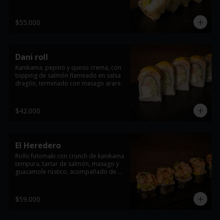
anguila y salsa dragón.
$55.000
Dani roll
Kanikama, pepino y queso crema, con 
topping de salmón flameado en salsa 
dragón, terminado con masago arare.
$42.000
El Heredero
Rollo futomaki con crunch de kanikama 
tempura, tartar de salmón, masago y 
guacamole rústico, acompañado de 
salsa teriyaki y un toque fresco de 
cebollín.
$59.000