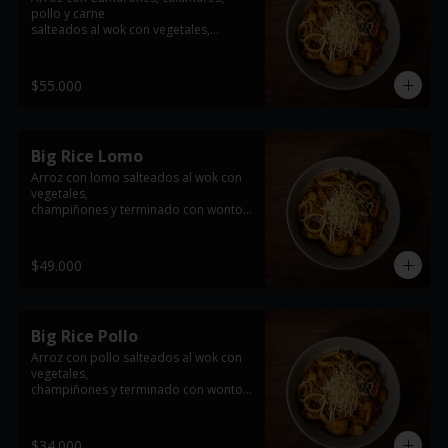
pollo y carne

salteados al wok con vegetales,

champiñones y terminado con wonton 
frito
$55.000
Big Rice Lomo
Arroz con lomo salteados al wok con 
vegetales,

champiñones y terminado con wonton 
frito

*imagen de referencia se entrega con 
$49.000
la proteína seleccionada
Big Rice Pollo
Arroz con pollo salteados al wok con 
vegetales,

champiñones y terminado con wonton 
frito

*imagen de referencia se entrega con 
$34.000