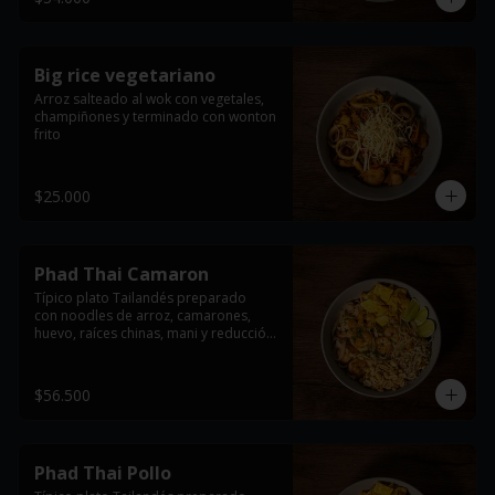
la proteína seleccionada
Big rice vegetariano
Arroz salteado al wok con vegetales, 
champiñones y terminado con wonton 
frito
$25.000
Phad Thai Camaron
Típico plato Tailandés preparado

con noodles de arroz, camarones, 
huevo, raíces chinas, mani y reducción 
de tamarindo. acompañado con limón 
y cebollin.

$56.500
*Imagen de referencia, se entrega con 
la proteína seleccionada
Phad Thai Pollo