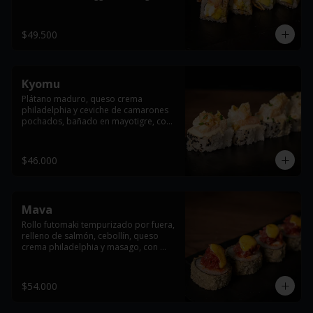
arare, cebollin y salsa de anguila
$49.500
Kyomu
Plátano maduro, queso crema 
philadelphia y ceviche de camarones 
pochados, bañado en mayotigre, con 
maíz crocante, ajonjoli  y cebollín.
$46.000
Mava
Rollo futomaki tempurizado por fuera, 
relleno de salmón, cebollín, queso 
crema philadelphia y masago, con 
topping de atún y salsas dragón y 
anguila flameada.
$54.000