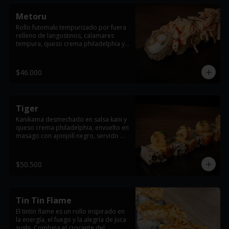
Metoru
Rollo futomaki tempurizado por fuera 
relleno de langostinos, calamares 
tempura, queso crema philadelphia y 
cebollín, con topping de ensalada 
dinamita y terminado con ajonjolí 
negro.
$46.000
Tiger
Kanikama desmechado en salsa kani y 
queso crema philadelphia, envuelto en 
masago con ajonjolí negro, servido 
con salmón apanado y bañado en 
salsa teriyaki.
$50.500
Tin Tin Flame
El tintin flame es un rollo inspirado en 
la energía, el fuego y la alegría de juca 
sushi. Combina el crocante del 