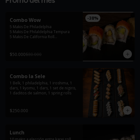
Promo del mes
-
38
%
Combo Wow
5 Makis De Philadelphia

5 Makis De Philaldelphia Tempura

5 Makis De California Roll

5 Makis De Karei Roll
$50.000
$80.000
Combo la Sele
1 Belk, 1 philadelphia, 1 iroshima, 1 
dars, 1 kyomu, 1 dars, 1 set de nigiris, 
1 daditos de salmon, 1 spring rolls
$250.000
Lunch
10 makis a elección entre karei roll, 