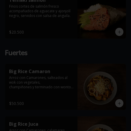
Temaki salmón
Finos cortes de salmón fresco 
acompañados de aguacate y ajonjolí 
negro, servidos con salsa de anguila.
$20.500
Fuertes
Big Rice Camaron
Arroz con Camarones, salteados al 
wok con vegetales,

champiñones y terminado con wonton 
frito

*Foto de referencia, se entrega con la 
$50.500
proteína indicada en el producto
Big Rice Juca
Arroz con Camarones, calamares, 