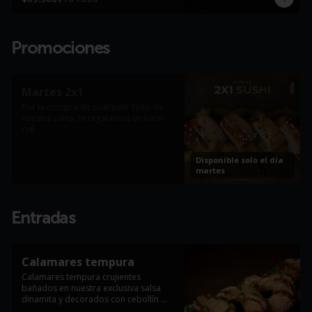
Promociones
Martes 2x1
Por la compra de cualquier rollo de 
nuestra carta, te regalamos un karei 
roll
Disponible solo el día
martes
Entradas
Calamares tempura
Calamares tempura crujientes 
bañados en nuestra exclusiva salsa 
dinamita y decorados con cebollín 
fresco (6 Und).