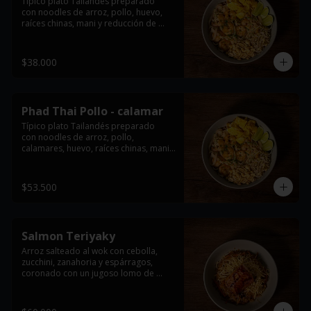
Típico plato Tailandés preparado

con noodles de arroz, pollo, huevo, 
raíces chinas, mani y reducción de 
tamarindo. acompañado con limón y 
cebollin.

$38.000
*Imagen de referencia, se entrega con 
la proteína seleccionada
Phad Thai Pollo - calamar
Típico plato Tailandés preparado

con noodles de arroz, pollo, 
calamares, huevo, raíces chinas, mani y 
reducción de tamarindo. acompañado 
con limón y cebollin.

$53.500
*Imagen de referencia, se entrega con 
la proteína seleccionada
Salmon Teriyaky
Arroz salteado al wok con cebolla, 
zucchini, zanahoria y espárragos, 
coronado con un jugoso lomo de 
salmón bañado en salsa teriyaki y 
crujientes wontons fritos.