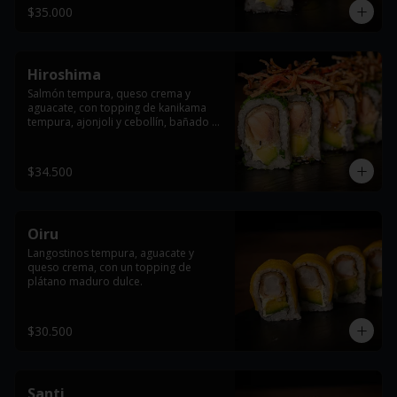
$35.000
Hiroshima
Salmón tempura, queso crema y 
aguacate, con topping de kanikama 
tempura, ajonjoli y cebollín, bañado en 
salsa teriyaki.
$34.500
Oiru
Langostinos tempura, aguacate y 
queso crema, con un topping de 
plátano maduro dulce.
$30.500
Santi