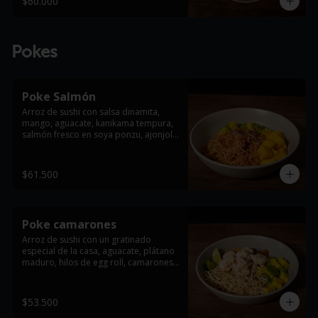
$60.000
Pokes
Poke Salmón
Arroz de sushi con salsa dinamita, 
mango, aguacate, kanikama tempura, 
salmón fresco en soya ponzu, ajonjolí 
y cebollin.
$61.500
Poke camarones
Arroz de sushi con un gratinado 
especial de la casa, aguacate, plátano 
maduro, hilos de egg roll, camarones 
tempura bañados en leche de tigre y 
un toque fresco de cebollín.
$53.500