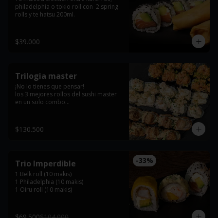
philadelphia o tokio roll con  2 spring 
rolls y te hatsu 200ml.
$39.000
Trilogia master
¡No lo tienes que pensar! 

los 3 mejores rollos del sushi master 
en un solo combo

 El heredero roll: kani frito, guamacole 
artesanal, tartar de salmon, teriyaky y 
$130.500
cebollin. 

Kyomu roll: ceviche de camarones, 
maiz tostado, cebollin, platano 
-
33
%
Trio Imperdible
maduro y queso philadelphia. 

1 Belk roll (10 makis)

tiger roll: kanikama desmechado, 
1 Philadelphia (10 makis)

queso philadelphia, masago, ajonjoli, 
1 Oiru roll (10 makis)
dinamita, salmon apanado, teriyaky y 
cebollin,.
$69.500
$104.000