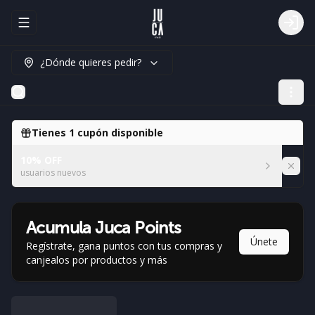
Abrir menu de navegación
Logi
¿Dónde quieres pedir?
Tienes
1
cupón disponible
10% OFF
usuarios nuevos
Acumula
Juca Points
Únete
Regístrate, gana puntos con tus compras y
canjealos por productos y más