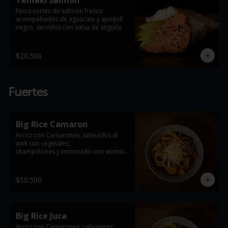
Temaki salmón
Finos cortes de salmón fresco 
acompañados de aguacate y ajonjolí 
negro, servidos con salsa de anguila.
$20.500
Fuertes
Big Rice Camaron
Arroz con Camarones, salteados al 
wok con vegetales,

champiñones y terminado con wonton 
frito

*Foto de referencia, se entrega con la 
$50.500
proteína indicada en el producto
Big Rice Juca
Arroz con Camarones, calamares, 