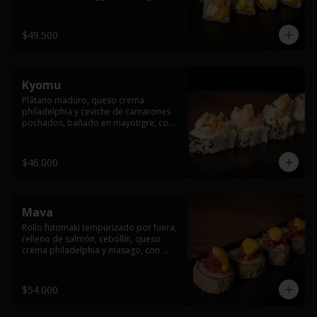
arare, cebollin y salsa de anguila
$49.500
Kyomu
Plátano maduro, queso crema 
philadelphia y ceviche de camarones 
pochados, bañado en mayotigre, con 
maíz crocante, ajonjoli  y cebollín.
$46.000
Mava
Rollo futomaki tempurizado por fuera, 
relleno de salmón, cebollín, queso 
crema philadelphia y masago, con 
topping de atún y salsas dragón y 
anguila flameada.
$54.000