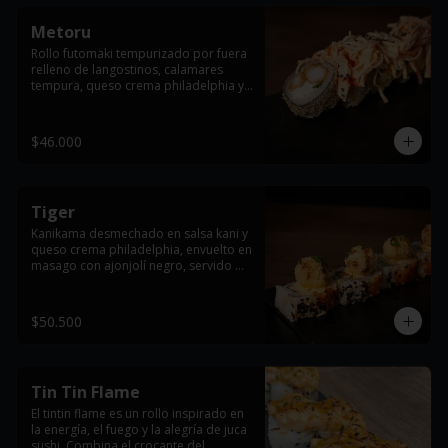
Metoru
Rollo futomaki tempurizado por fuera 
relleno de langostinos, calamares 
tempura, queso crema philadelphia y 
cebollín, con topping de ensalada 
dinamita y terminado con ajonjolí 
negro.
$46.000
Tiger
Kanikama desmechado en salsa kani y 
queso crema philadelphia, envuelto en 
masago con ajonjolí negro, servido 
con salmón apanado y bañado en 
salsa teriyaki.
$50.500
Tin Tin Flame
El tintin flame es un rollo inspirado en 
la energía, el fuego y la alegría de juca 
sushi. Combina el crocante del 