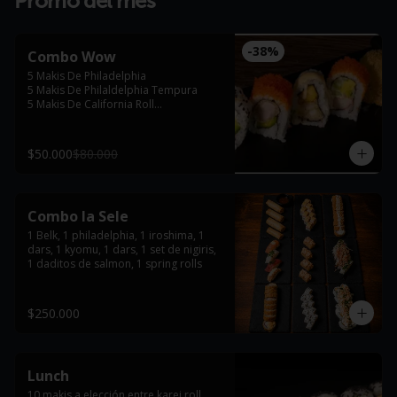
Promo del mes
-
38
%
Combo Wow
5 Makis De Philadelphia

5 Makis De Philaldelphia Tempura

5 Makis De California Roll

5 Makis De Karei Roll
$50.000
$80.000
Combo la Sele
1 Belk, 1 philadelphia, 1 iroshima, 1 
dars, 1 kyomu, 1 dars, 1 set de nigiris, 
1 daditos de salmon, 1 spring rolls
$250.000
Lunch
10 makis a elección entre karei roll, 