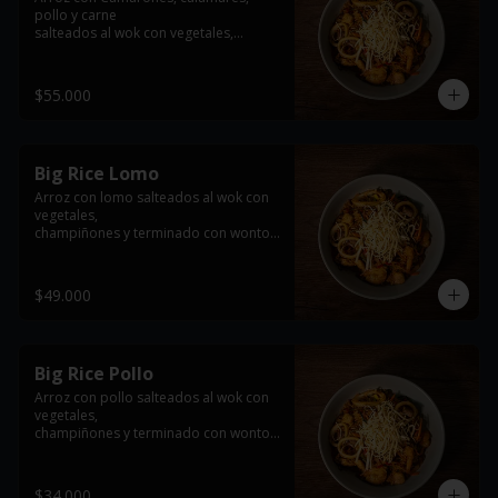
pollo y carne

salteados al wok con vegetales,

champiñones y terminado con wonton 
frito
$55.000
Big Rice Lomo
Arroz con lomo salteados al wok con 
vegetales,

champiñones y terminado con wonton 
frito

*imagen de referencia se entrega con 
$49.000
la proteína seleccionada
Big Rice Pollo
Arroz con pollo salteados al wok con 
vegetales,

champiñones y terminado con wonton 
frito

*imagen de referencia se entrega con 
$34.000