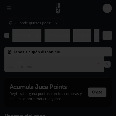
Abrir menu de navegación
Logi
¿Dónde quieres pedir?
Promo del mes
Promociones
Entradas
Imperdible
Tienes
1
cupón disponible
10% OFF
usuarios nuevos
Acumula
Juca Points
Únete
Regístrate, gana puntos con tus compras y
canjealos por productos y más