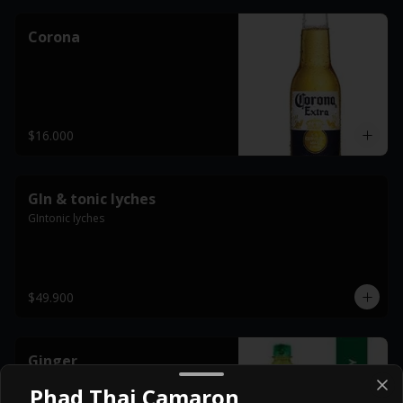
Corona
$16.000
GIn & tonic lyches
GIntonic lyches
$49.900
Ginger
Phad Thai Camaron