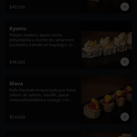
$49.500
Kyomu
Plátano maduro, queso crema 
philadelphia y ceviche de camarones 
pochados, bañado en mayotigre, con 
maíz crocante, ajonjoli  y cebollín.
$46.000
Mava
Rollo futomaki tempurizado por fuera, 
relleno de salmón, cebollín, queso 
crema philadelphia y masago, con 
topping de atún y salsas dragón y 
anguila flameada.
$54.000