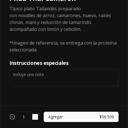
Típico plato Tailandés preparado
con noodles de arroz, camarones, huevo, raíces
$10.500
chinas, mani y reducción de tamarindo.
acompañado con limón y cebollin.
HIghtball
*Imagen de referencia, se entrega con la proteína
HIGHBALL
seleccionada
Instrucciones especiales
$385.000
Hatsu
Agregar
$56.500
$13.500