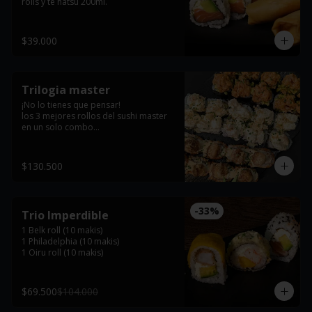
rolls y te hatsu 200ml.
$39.000
Trilogia master
¡No lo tienes que pensar! 

los 3 mejores rollos del sushi master 
en un solo combo

 El heredero roll: kani frito, guamacole 
artesanal, tartar de salmon, teriyaky y 
$130.500
cebollin. 

Kyomu roll: ceviche de camarones, 
maiz tostado, cebollin, platano 
-
33
%
Trio Imperdible
maduro y queso philadelphia. 

1 Belk roll (10 makis)

tiger roll: kanikama desmechado, 
1 Philadelphia (10 makis)

queso philadelphia, masago, ajonjoli, 
1 Oiru roll (10 makis)
dinamita, salmon apanado, teriyaky y 
cebollin,.
$69.500
$104.000