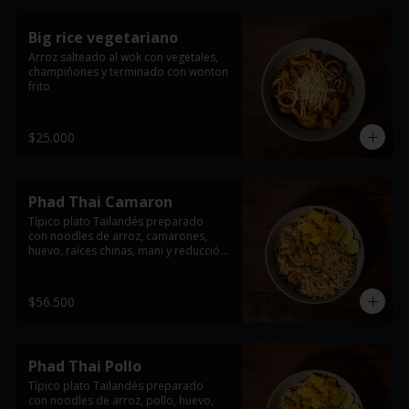
Big rice vegetariano
Arroz salteado al wok con vegetales, 
champiñones y terminado con wonton 
frito
$25.000
Phad Thai Camaron
Típico plato Tailandés preparado

con noodles de arroz, camarones, 
huevo, raíces chinas, mani y reducción 
de tamarindo. acompañado con limón 
y cebollin.

$56.500
*Imagen de referencia, se entrega con 
la proteína seleccionada
Phad Thai Pollo
Típico plato Tailandés preparado

con noodles de arroz, pollo, huevo, 