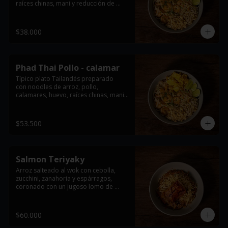
raíces chinas, mani y reducción de 
tamarindo. acompañado con limón y 
cebollin.

$38.000
*Imagen de referencia, se entrega con 
la proteína seleccionada
Phad Thai Pollo - calamar
Típico plato Tailandés preparado

con noodles de arroz, pollo, 
calamares, huevo, raíces chinas, mani y 
reducción de tamarindo. acompañado 
con limón y cebollin.

$53.500
*Imagen de referencia, se entrega con 
la proteína seleccionada
Salmon Teriyaky
Arroz salteado al wok con cebolla, 
zucchini, zanahoria y espárragos, 
coronado con un jugoso lomo de 
salmón bañado en salsa teriyaki y 
crujientes wontons fritos.
$60.000