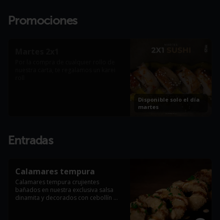
Promociones
Martes 2x1
Por la compra de cualquier rollo de 
nuestra carta, te regalamos un karei 
roll
Disponible solo el día
martes
Entradas
Calamares tempura
Calamares tempura crujientes 
bañados en nuestra exclusiva salsa 
dinamita y decorados con cebollín 
fresco (6 Und).