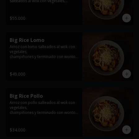
salteados al wok con vegetales,

champiñones y terminado con wonton 
frito
$55.000
Big Rice Lomo
Arroz con lomo salteados al wok con 
vegetales,

champiñones y terminado con wonton 
frito

*imagen de referencia se entrega con 
$49.000
la proteína seleccionada
Big Rice Pollo
Arroz con pollo salteados al wok con 
vegetales,

champiñones y terminado con wonton 
frito

*imagen de referencia se entrega con 
$34.000
la proteína seleccionada