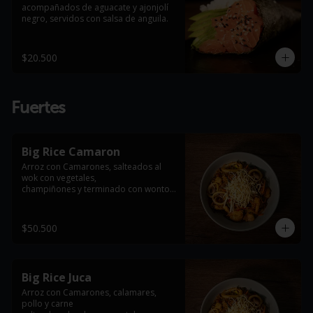
acompañados de aguacate y ajonjolí 
negro, servidos con salsa de anguila.
$20.500
Fuertes
Big Rice Camaron
Arroz con Camarones, salteados al 
wok con vegetales,

champiñones y terminado con wonton 
frito

*Foto de referencia, se entrega con la 
$50.500
proteína indicada en el producto
Big Rice Juca
Arroz con Camarones, calamares, 
pollo y carne
