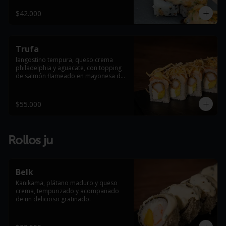
crema, y la intensidad del salmón 
flameado cubierto con nuestra salsa 
$42.000
flame exclusiva — una mezcla 
equilibrada de dulce, picante y 
ahumado con notas de miel, limón 
fresco y ajonjolí tostado. Cada pieza 
Trufa
ofrece un contraste perfecto entre 
texturas y sabores: el interior cremoso 
langostino tempura, queso crema 
y crujiente se funde con el salmón 
philadelphia y aguacate, con topping 
caramelizado al fuego, mientras el 
de salmón flameado en mayonesa de 
toque de cebollín fresco aporta color 
trufa, terminado con egg roll frito.
y frescura.
$55.000
Rollos ju
Belk
Kanikama, plátano maduro y queso 
crema, tempurizado y acompañado 
de un delicioso gratinado.