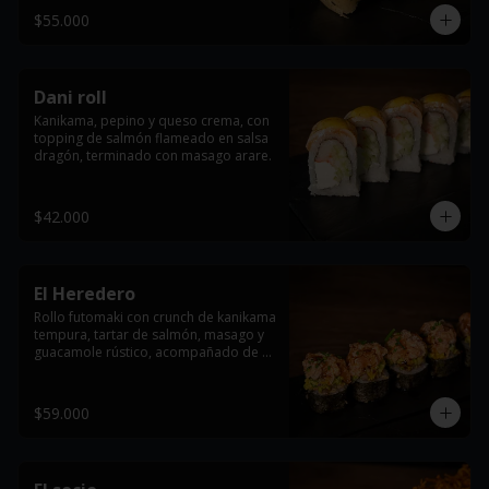
$55.000
Dani roll
Kanikama, pepino y queso crema, con 
topping de salmón flameado en salsa 
dragón, terminado con masago arare.
$42.000
El Heredero
Rollo futomaki con crunch de kanikama 
tempura, tartar de salmón, masago y 
guacamole rústico, acompañado de 
salsa teriyaki y un toque fresco de 
cebollín.
$59.000