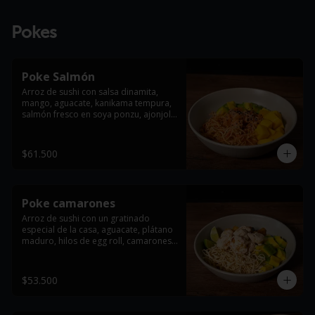
Pokes
Poke Salmón
Arroz de sushi con salsa dinamita, 
mango, aguacate, kanikama tempura, 
salmón fresco en soya ponzu, ajonjolí 
y cebollin.
$61.500
Poke camarones
Arroz de sushi con un gratinado 
especial de la casa, aguacate, plátano 
maduro, hilos de egg roll, camarones 
tempura bañados en leche de tigre y 
un toque fresco de cebollín.
$53.500