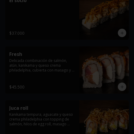
El socio
$37.000
Fresh
Delicada combinación de salmón, 
atún, kanikama y queso crema 
philadelphia, cubierta con masago y 
ajonjolí.
$45.500
Juca roll
Kanikama tempura, aguacate y queso 
crema philadelphia con topping de 
salmón, hilos de egg roll, masago 
arare, cebollin y salsa de anguila