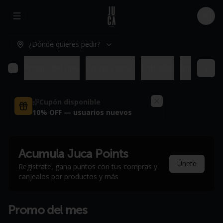
Abrir menu de navegación
Logi
¿Dónde quieres pedir?
Promo del mes
Promociones
Entradas
Imperdible
Cupón disponible
10% OFF — usuarios nuevos
Acumula
Juca Points
Únete
Regístrate, gana puntos con tus compras y
canjealos por productos y más
Promo del mes