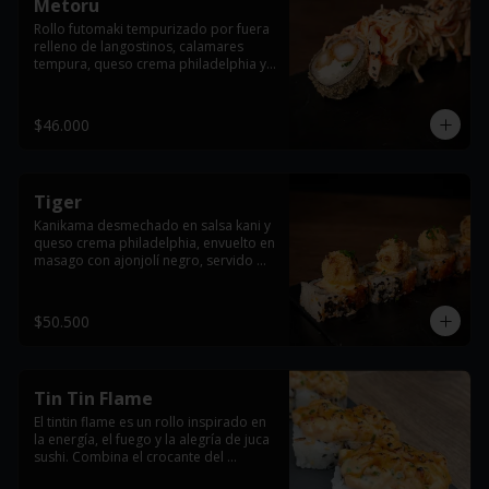
Metoru
Rollo futomaki tempurizado por fuera 
relleno de langostinos, calamares 
tempura, queso crema philadelphia y 
cebollín, con topping de ensalada 
dinamita y terminado con ajonjolí 
negro.
$46.000
Tiger
Kanikama desmechado en salsa kani y 
queso crema philadelphia, envuelto en 
masago con ajonjolí negro, servido 
con salmón apanado y bañado en 
salsa teriyaki.
$50.500
Tin Tin Flame
El tintin flame es un rollo inspirado en 
la energía, el fuego y la alegría de juca 
sushi. Combina el crocante del 
kanikama frito, la suavidad del queso 