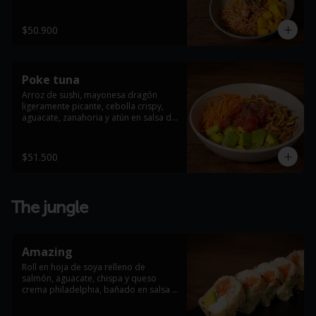
$50.900
Poke tuna
Arroz de sushi, mayonesa dragón 
ligeramente picante, cebolla crispy, 
aguacate, zanahoria y atún en salsa de 
ostras, terminado con masago arare.
$51.500
The jungle
Amazing
Roll en hoja de soya relleno de 
salmón, aguacate, chispa y queso 
crema philadelphia, bañado en salsa 
anguila y salsa dragón.