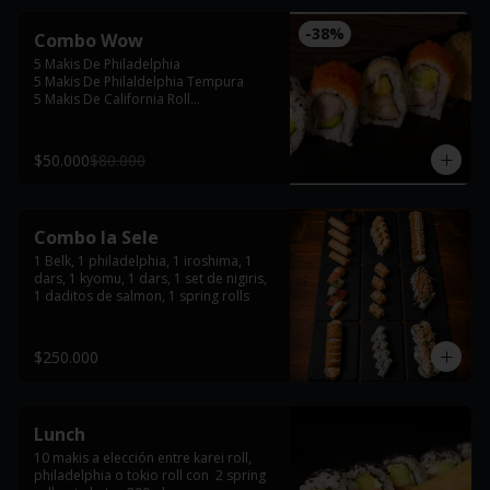
-
38
%
Combo Wow
5 Makis De Philadelphia

5 Makis De Philaldelphia Tempura

5 Makis De California Roll

5 Makis De Karei Roll
$50.000
$80.000
Combo la Sele
1 Belk, 1 philadelphia, 1 iroshima, 1 
dars, 1 kyomu, 1 dars, 1 set de nigiris, 
1 daditos de salmon, 1 spring rolls
$250.000
Lunch
10 makis a elección entre karei roll, 
philadelphia o tokio roll con  2 spring 