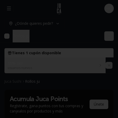
Abrir menu de navegación
Logi
¿Dónde quieres pedir?
Rollos ju
Tienes
1
cupón disponible
10% OFF
usuarios nuevos
Juca Sushi
Rollos ju
Acumula
Juca Points
Únete
Regístrate, gana puntos con tus compras y
canjealos por productos y más