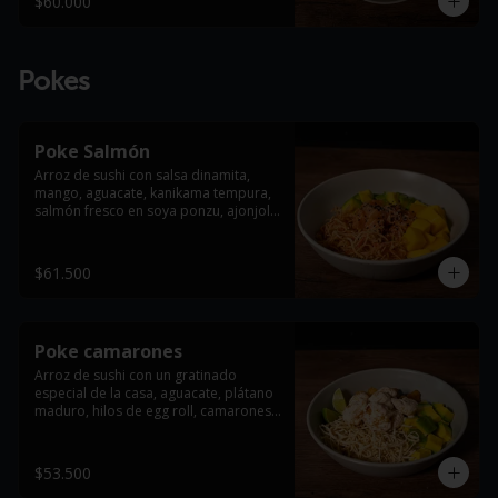
$60.000
Pokes
Poke Salmón
Arroz de sushi con salsa dinamita, 
mango, aguacate, kanikama tempura, 
salmón fresco en soya ponzu, ajonjolí 
y cebollin.
$61.500
Poke camarones
Arroz de sushi con un gratinado 
especial de la casa, aguacate, plátano 
maduro, hilos de egg roll, camarones 
tempura bañados en leche de tigre y 
un toque fresco de cebollín.
$53.500