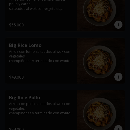
pollo y carne

salteados al wok con vegetales,

champiñones y terminado con wonton 
frito
$55.000
Big Rice Lomo
Arroz con lomo salteados al wok con 
vegetales,

champiñones y terminado con wonton 
frito

*imagen de referencia se entrega con 
$49.000
la proteína seleccionada
Big Rice Pollo
Arroz con pollo salteados al wok con 
vegetales,

champiñones y terminado con wonton 
frito

*imagen de referencia se entrega con 
$34.000