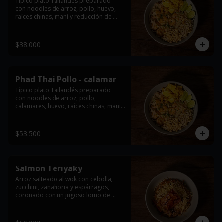
Típico plato Tailandés preparado

con noodles de arroz, pollo, huevo, 
raíces chinas, mani y reducción de 
tamarindo. acompañado con limón y 
cebollin.

$38.000
*Imagen de referencia, se entrega con 
la proteína seleccionada
Phad Thai Pollo - calamar
Típico plato Tailandés preparado

con noodles de arroz, pollo, 
calamares, huevo, raíces chinas, mani y 
reducción de tamarindo. acompañado 
con limón y cebollin.

$53.500
*Imagen de referencia, se entrega con 
la proteína seleccionada
Salmon Teriyaky
Arroz salteado al wok con cebolla, 
zucchini, zanahoria y espárragos, 
coronado con un jugoso lomo de 
salmón bañado en salsa teriyaki y 
crujientes wontons fritos.