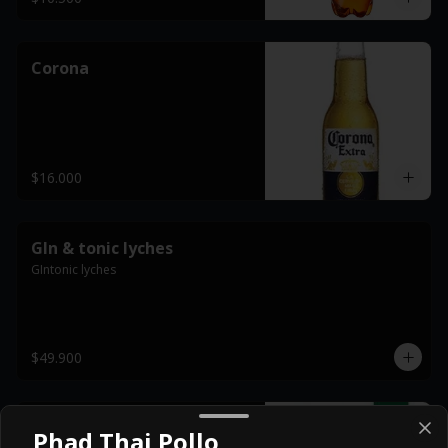
Corona
$16.000
GIn & tonic lyches
GIntonic lyches
$49.900
Ginger
Phad Thai Pollo