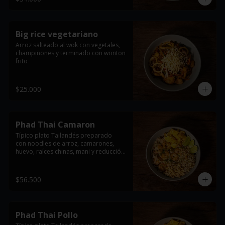
la proteína seleccionada
Big rice vegetariano
Arroz salteado al wok con vegetales, 
champiñones y terminado con wonton 
frito
$25.000
Phad Thai Camaron
Típico plato Tailandés preparado

con noodles de arroz, camarones, 
huevo, raíces chinas, mani y reducción 
de tamarindo. acompañado con limón 
y cebollin.

$56.500
*Imagen de referencia, se entrega con 
la proteína seleccionada
Phad Thai Pollo