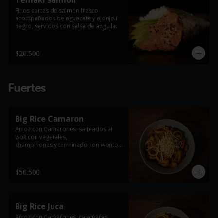
Temaki salmón
Finos cortes de salmón fresco 
acompañados de aguacate y ajonjolí 
negro, servidos con salsa de anguila.
$20.500
Fuertes
Big Rice Camaron
Arroz con Camarones, salteados al 
wok con vegetales,

champiñones y terminado con wonton 
frito

*Foto de referencia, se entrega con la 
$50.500
proteína indicada en el producto
Big Rice Juca
Arroz con Camarones, calamares, 