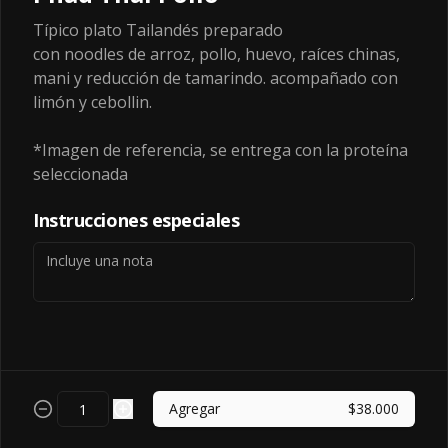
Típico plato Tailandés preparado
con noodles de arroz, pollo, huevo, raíces chinas,
mani y reducción de tamarindo. acompañado con
$10.500
limón y cebollin.
*Imagen de referencia, se entrega con la proteína
HIghtball
seleccionada
HIGHBALL
Instrucciones especiales
$385.000
Hatsu
Agregar
$38.000