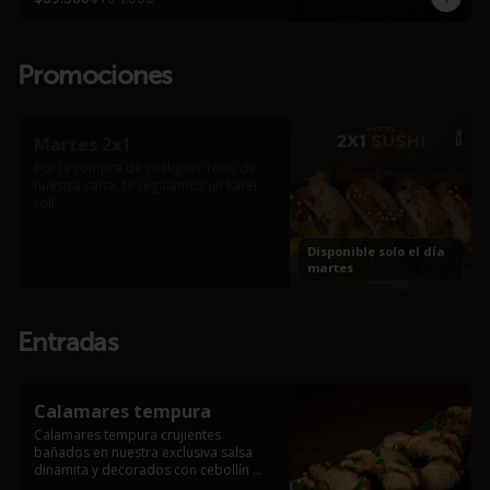
Promociones
Martes 2x1
Por la compra de cualquier rollo de 
nuestra carta, te regalamos un karei 
roll
Disponible solo el día
martes
Entradas
Calamares tempura
Calamares tempura crujientes 
bañados en nuestra exclusiva salsa 
dinamita y decorados con cebollín 
fresco (6 Und).