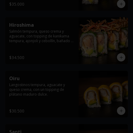
$35.000
Hiroshima
Salmón tempura, queso crema y 
aguacate, con topping de kanikama 
tempura, ajonjoli y cebollín, bañado en 
salsa teriyaki.
$34.500
Oiru
Langostinos tempura, aguacate y 
queso crema, con un topping de 
plátano maduro dulce.
$30.500
Santi