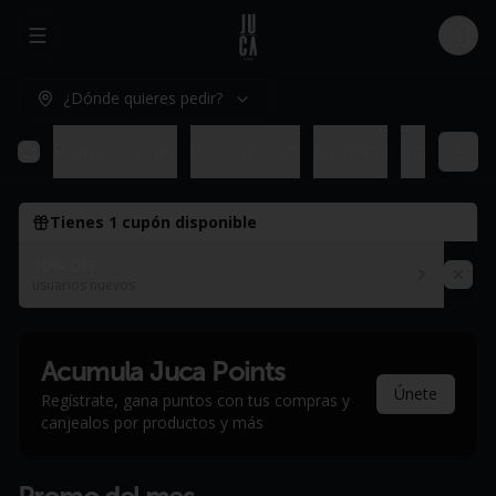
Abrir menu de navegación
Logi
¿Dónde quieres pedir?
Promo del mes
Promociones
Entradas
Imperdible
Tienes
1
cupón disponible
10% OFF
usuarios nuevos
Acumula
Juca Points
Únete
Regístrate, gana puntos con tus compras y
canjealos por productos y más