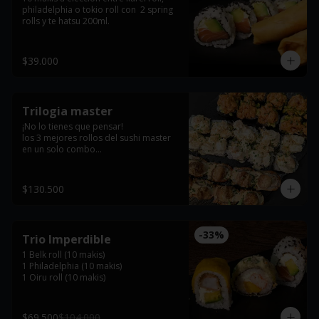
philadelphia o tokio roll con  2 spring 
rolls y te hatsu 200ml.
$39.000
Trilogia master
¡No lo tienes que pensar! 

los 3 mejores rollos del sushi master 
en un solo combo

 El heredero roll: kani frito, guamacole 
artesanal, tartar de salmon, teriyaky y 
$130.500
cebollin. 

Kyomu roll: ceviche de camarones, 
maiz tostado, cebollin, platano 
-
33
%
Trio Imperdible
maduro y queso philadelphia. 

1 Belk roll (10 makis)

tiger roll: kanikama desmechado, 
1 Philadelphia (10 makis)

queso philadelphia, masago, ajonjoli, 
1 Oiru roll (10 makis)
dinamita, salmon apanado, teriyaky y 
cebollin,.
$69.500
$104.000