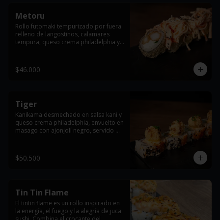
Metoru
Rollo futomaki tempurizado por fuera 
relleno de langostinos, calamares 
tempura, queso crema philadelphia y 
cebollín, con topping de ensalada 
dinamita y terminado con ajonjolí 
negro.
$46.000
Tiger
Kanikama desmechado en salsa kani y 
queso crema philadelphia, envuelto en 
masago con ajonjolí negro, servido 
con salmón apanado y bañado en 
salsa teriyaki.
$50.500
Tin Tin Flame
El tintin flame es un rollo inspirado en 
la energía, el fuego y la alegría de juca 
sushi. Combina el crocante del 