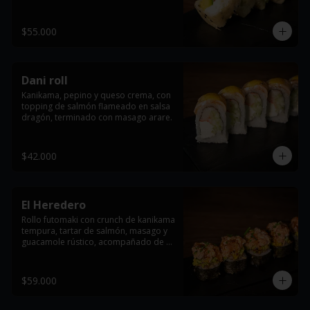
anguila y salsa dragón.
$55.000
Dani roll
Kanikama, pepino y queso crema, con 
topping de salmón flameado en salsa 
dragón, terminado con masago arare.
$42.000
El Heredero
Rollo futomaki con crunch de kanikama 
tempura, tartar de salmón, masago y 
guacamole rústico, acompañado de 
salsa teriyaki y un toque fresco de 
cebollín.
$59.000