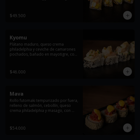
arare, cebollin y salsa de anguila
$49.500
Kyomu
Plátano maduro, queso crema 
philadelphia y ceviche de camarones 
pochados, bañado en mayotigre, con 
maíz crocante, ajonjoli  y cebollín.
$46.000
Mava
Rollo futomaki tempurizado por fuera, 
relleno de salmón, cebollín, queso 
crema philadelphia y masago, con 
topping de atún y salsas dragón y 
anguila flameada.
$54.000