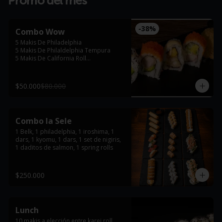
Promo del mes
-
38
%
Combo Wow
5 Makis De Philadelphia

5 Makis De Philaldelphia Tempura

5 Makis De California Roll

5 Makis De Karei Roll
$50.000
$80.000
Combo la Sele
1 Belk, 1 philadelphia, 1 iroshima, 1 
dars, 1 kyomu, 1 dars, 1 set de nigiris, 
1 daditos de salmon, 1 spring rolls
$250.000
Lunch
10 makis a elección entre karei roll, 