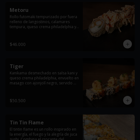
Metoru
Rollo futomaki tempurizado por fuera 
relleno de langostinos, calamares 
tempura, queso crema philadelphia y 
cebollín, con topping de ensalada 
dinamita y terminado con ajonjolí 
negro.
$46.000
Tiger
Kanikama desmechado en salsa kani y 
queso crema philadelphia, envuelto en 
masago con ajonjolí negro, servido 
con salmón apanado y bañado en 
salsa teriyaki.
$50.500
Tin Tin Flame
El tintin flame es un rollo inspirado en 
la energía, el fuego y la alegría de juca 
sushi. Combina el crocante del 