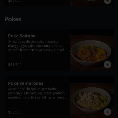
$60.000
Pokes
Poke Salmón
Arroz de sushi con salsa dinamita, 
mango, aguacate, kanikama tempura, 
salmón fresco en soya ponzu, ajonjolí 
y cebollin.
$61.500
Poke camarones
Arroz de sushi con un gratinado 
especial de la casa, aguacate, plátano 
maduro, hilos de egg roll, camarones 
tempura bañados en leche de tigre y 
un toque fresco de cebollín.
$53.500