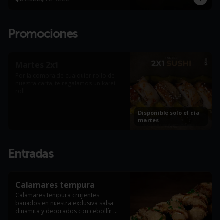
Promociones
Martes 2x1
Por la compra de cualquier rollo de 
nuestra carta, te regalamos un karei 
roll
Disponible solo el día
martes
Entradas
Calamares tempura
Calamares tempura crujientes 
bañados en nuestra exclusiva salsa 
dinamita y decorados con cebollín 
fresco (6 Und).