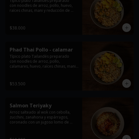
Típico plato Tailandés preparado

con noodles de arroz, pollo, huevo, 
raíces chinas, mani y reducción de 
tamarindo. acompañado con limón y 
cebollin.

$38.000
*Imagen de referencia, se entrega con 
la proteína seleccionada
Phad Thai Pollo - calamar
Típico plato Tailandés preparado

con noodles de arroz, pollo, 
calamares, huevo, raíces chinas, mani y 
reducción de tamarindo. acompañado 
con limón y cebollin.

$53.500
*Imagen de referencia, se entrega con 
la proteína seleccionada
Salmon Teriyaky
Arroz salteado al wok con cebolla, 
zucchini, zanahoria y espárragos, 
coronado con un jugoso lomo de 
salmón bañado en salsa teriyaki y 
crujientes wontons fritos.