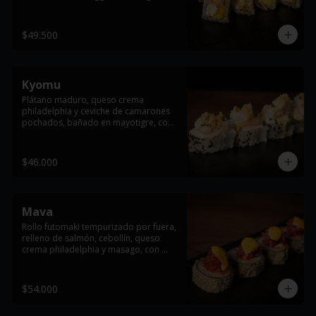
arare, cebollin y salsa de anguila
$49.500
Kyomu
Plátano maduro, queso crema 
philadelphia y ceviche de camarones 
pochados, bañado en mayotigre, con 
maíz crocante, ajonjoli  y cebollín.
$46.000
Mava
Rollo futomaki tempurizado por fuera, 
relleno de salmón, cebollín, queso 
crema philadelphia y masago, con 
topping de atún y salsas dragón y 
anguila flameada.
$54.000