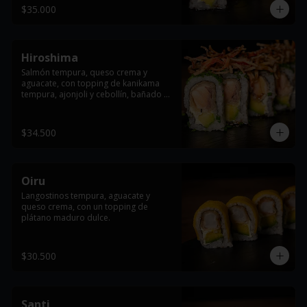
$35.000
Hiroshima
Salmón tempura, queso crema y 
aguacate, con topping de kanikama 
tempura, ajonjoli y cebollín, bañado en 
salsa teriyaki.
$34.500
Oiru
Langostinos tempura, aguacate y 
queso crema, con un topping de 
plátano maduro dulce.
$30.500
Santi