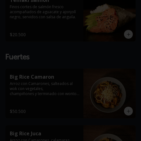
Temaki salmón
Finos cortes de salmón fresco 
acompañados de aguacate y ajonjolí 
negro, servidos con salsa de anguila.
$20.500
Fuertes
Big Rice Camaron
Arroz con Camarones, salteados al 
wok con vegetales,

champiñones y terminado con wonton 
frito

*Foto de referencia, se entrega con la 
$50.500
proteína indicada en el producto
Big Rice Juca
Arroz con Camarones, calamares, 