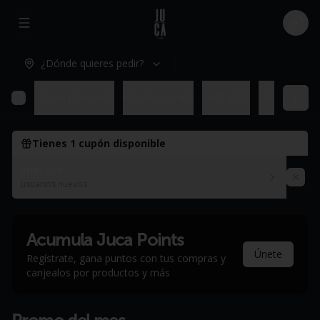
Abrir menu de navegación
Logi
¿Dónde quieres pedir?
Promo del mes
Promociones
Entradas
Imperdible
Tienes
1
cupón disponible
10% OFF
usuarios nuevos
Acumula
Juca Points
Únete
Regístrate, gana puntos con tus compras y
canjealos por productos y más