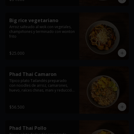
la proteína seleccionada
Big rice vegetariano
Arroz salteado al wok con vegetales, 
champiñones y terminado con wonton 
frito
$25.000
Phad Thai Camaron
Típico plato Tailandés preparado

con noodles de arroz, camarones, 
huevo, raíces chinas, mani y reducción 
de tamarindo. acompañado con limón 
y cebollin.

$56.500
*Imagen de referencia, se entrega con 
la proteína seleccionada
Phad Thai Pollo