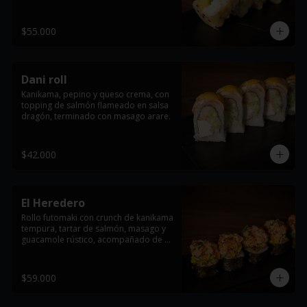
anguila y salsa dragón.
$55.000
Dani roll
Kanikama, pepino y queso crema, con 
topping de salmón flameado en salsa 
dragón, terminado con masago arare.
$42.000
El Heredero
Rollo futomaki con crunch de kanikama 
tempura, tartar de salmón, masago y 
guacamole rústico, acompañado de 
salsa teriyaki y un toque fresco de 
cebollín.
$59.000