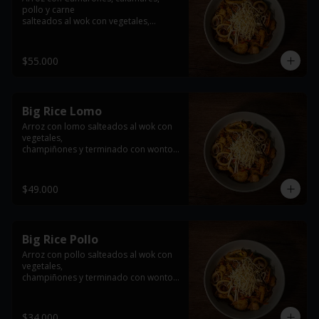
pollo y carne

salteados al wok con vegetales,

champiñones y terminado con wonton 
frito
$55.000
Big Rice Lomo
Arroz con lomo salteados al wok con 
vegetales,

champiñones y terminado con wonton 
frito

*imagen de referencia se entrega con 
$49.000
la proteína seleccionada
Big Rice Pollo
Arroz con pollo salteados al wok con 
vegetales,

champiñones y terminado con wonton 
frito

*imagen de referencia se entrega con 
$34.000