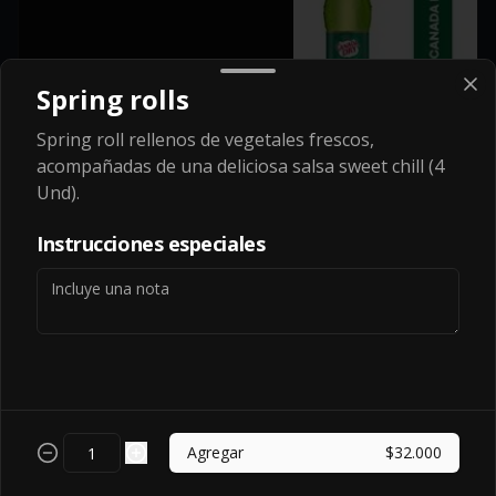
Spring rolls
$10.500
Spring roll rellenos de vegetales frescos,
acompañadas de una deliciosa salsa sweet chill (4
HIghtball
Und).
HIGHBALL
Instrucciones especiales
$385.000
Hatsu
Agregar
$32.000