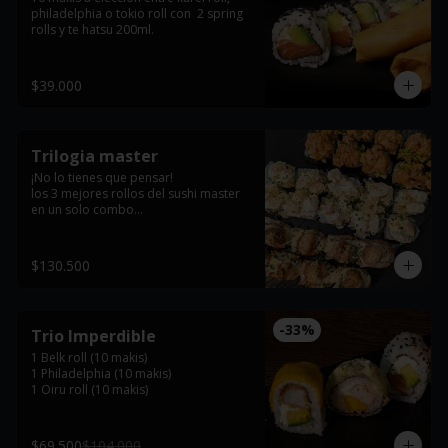
philadelphia o tokio roll con  2 spring 
rolls y te hatsu 200ml.
$39.000
Trilogia master
¡No lo tienes que pensar! 

los 3 mejores rollos del sushi master 
en un solo combo

 El heredero roll: kani frito, guamacole 
artesanal, tartar de salmon, teriyaky y 
$130.500
cebollin. 

Kyomu roll: ceviche de camarones, 
maiz tostado, cebollin, platano 
-
33
%
Trio Imperdible
maduro y queso philadelphia. 

1 Belk roll (10 makis)

tiger roll: kanikama desmechado, 
1 Philadelphia (10 makis)

queso philadelphia, masago, ajonjoli, 
1 Oiru roll (10 makis)
dinamita, salmon apanado, teriyaky y 
cebollin,.
$69.500
$104.000