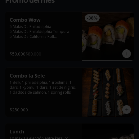
Promo del mes
-
38
%
Combo Wow
5 Makis De Philadelphia

5 Makis De Philaldelphia Tempura

5 Makis De California Roll

5 Makis De Karei Roll
$50.000
$80.000
Combo la Sele
1 Belk, 1 philadelphia, 1 iroshima, 1 
dars, 1 kyomu, 1 dars, 1 set de nigiris, 
1 daditos de salmon, 1 spring rolls
$250.000
Lunch
10 makis a elección entre karei roll, 